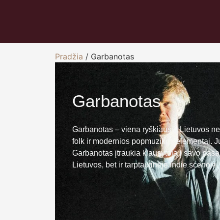
Pradžia
/ Garbanotas
Garbanotas
Garbanotas – viena ryškiausių Lietuvos ne
folk ir modernios popmuzikos elementai. Jų
Garbanotas įtraukia klausytoją į savo pasa
Lietuvos, bet ir tarptautinėje indie scenoje.