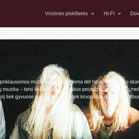
Vinilinės plokštelės
HI-FI
Dov
priklausomos muzikos grupių, žinoma dėl hipnotizuojančio skam
 muzika – tarsi kelionė po sapniškus peizažus, kupina šiltų melo
ulį tiek gyvuose pasirodymuose, tiek kruopščiai įrašytuose album