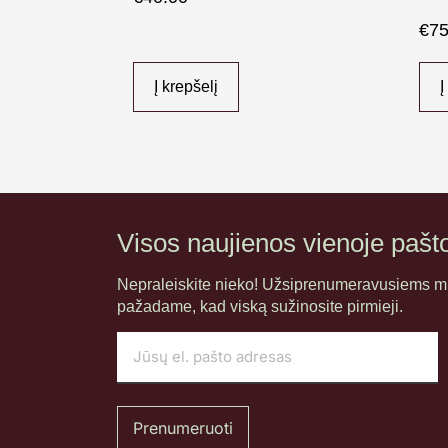
€
75
Į krepšelį
Į
Visos naujienos vienoje pašt
Nepraleiskite nieko! Užsiprenumeravusiems mū
pažadame, kad viską sužinosite pirmieji.
Prenumeruoti