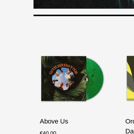
Above Us
Or
Da
€
40.00