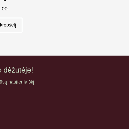
.00
 krepšelį
o dėžutėje!
sų naujienlaiškį