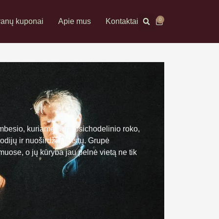
0
anų kuponai
Apie mus
Kontaktai
besio, kuriame dera psichodelinio roko,
dijų ir nuoširdžių tekstų. Grupė
uose, o jų kūryba jau pelnė vietą ne tik