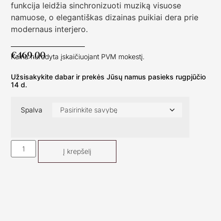
funkcija leidžia sinchronizuoti muziką visuose
namuose, o elegantiškas dizainas puikiai dera prie
modernaus interjero.
€
469.00
Kaina nurodyta įskaičiuojant PVM mokestį.
Užsisakykite dabar ir prekės Jūsų namus pasieks rugpjūčio
14 d.
Spalva
Į krepšelį