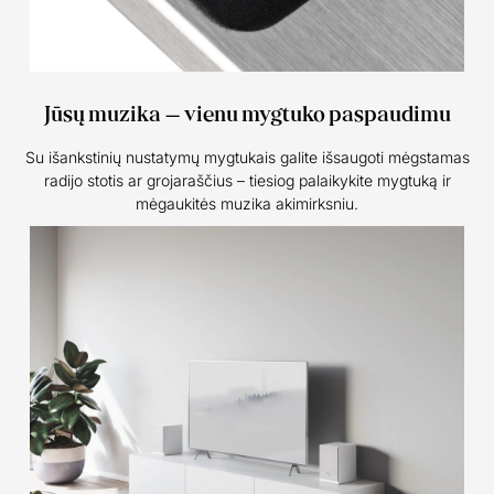
Jūsų muzika – vienu mygtuko paspaudimu
Su išankstinių nustatymų mygtukais galite išsaugoti mėgstamas
radijo stotis ar grojaraščius – tiesiog palaikykite mygtuką ir
mėgaukitės muzika akimirksniu.