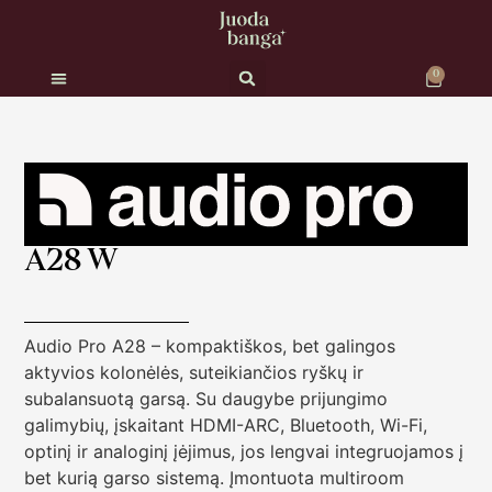
0
Vinilinės plokštelės
Dovanų kuponai
A28 W
Audio Pro A28 – kompaktiškos, bet galingos
aktyvios kolonėlės, suteikiančios ryškų ir
subalansuotą garsą. Su daugybe prijungimo
galimybių, įskaitant HDMI-ARC, Bluetooth, Wi-Fi,
optinį ir analoginį įėjimus, jos lengvai integruojamos į
bet kurią garso sistemą. Įmontuota multiroom