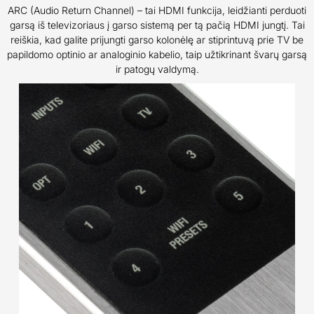
ARC (Audio Return Channel) – tai HDMI funkcija, leidžianti perduoti
garsą iš televizoriaus į garso sistemą per tą pačią HDMI jungtį. Tai
reiškia, kad galite prijungti garso kolonėlę ar stiprintuvą prie TV be
papildomo optinio ar analoginio kabelio, taip užtikrinant švarų garsą
ir patogų valdymą.