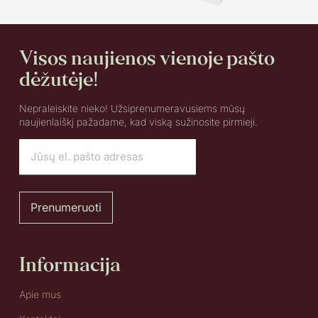
T1 EVO Phono SB
Visos naujienos vienoje pašto
€
449.00
dėžutėje!
Pasirinkti savybes
Nepraleiskite nieko! Užsiprenumeravusiems mūsų
naujienlaiškį pažadame, kad viską sužinosite pirmieji.
Prenumeruoti
Informacija
Apie mus