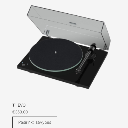
T1 EVO
€
369.00
Pasirinkti savybes