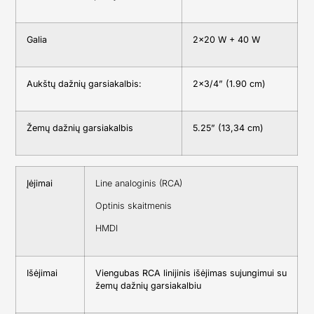
Galia
2×20 W + 40 W
Aukštų dažnių garsiakalbis:
2×3/4” (1.90 cm)
Žemų dažnių garsiakalbis
5.25” (13,34 cm)
Įėjimai
Line analoginis (RCA)
Optinis skaitmenis
HMDI
Išėjimai
Viengubas RCA linijinis išėjimas sujungimui su
žemų dažnių garsiakalbiu