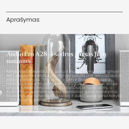
Aprašymas:
Audio Pro A28 – sodrus garsas Jūsų
namams
Mėgaukitės kokybišku TV garsu ir muzika viename įrenginyje!
ARC palaikymas leidžia prijungti garsiakalbį prie televizoriaus ir
valdyti jį tiesiog su TV pulteliu, o WiFi ir Bluetooth suteikia
neribotas klausymo galimybes. 5 mygtukų nustatymai leidžia
lengvai pasiekti mėgstamus grojaraščius ar radijo stotis, o
Audio Pro programėlė suteikia papildomus garso nustatymus.
Modernus skandinaviškas dizainas ir aukščiausia garso kokybė
– tobula namų pramogų sistema!