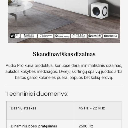
Skandinaviškas dizainas
Audio Pro kuria produktus, kuriuose dera minimalistinis dizainas,
aukštos kokybės medžiagos. Dviejų skirtingų spalvų juodos arba
baltos garso kolonėlės puikiai papuoš bet kokią erdvę.
Techniniai duomenys:
Dažnių atsakas
45 Hz – 22 kHz
Dinaminis boso pratęsimas
2500 Hz