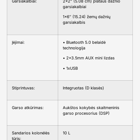
Garsiakalbiai:
2×2” (5.08 cm) plataus dažnio
garsiakalbiai
1×6″ (15.24) žemų dažnių
garsiakalbis
Įėjimai:
• Bluetooth 5.0 belaidė
technologija
• 2×3.5mm AUX mini lizdas
• 1xUSB
Stiprintuvas:
Integruotas (D klasės)
Garso atkūrimas:
Aukštos kokybės skaitmeninis
garso procesorius (DSP)
Sandarios kolonėlės
10 L
tūris: