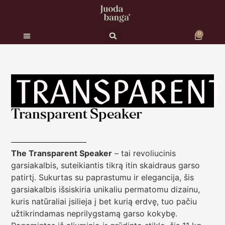
0
Transparent Speaker
The Transparent Speaker
– tai revoliucinis
garsiakalbis, suteikiantis tikrą itin skaidraus garso
patirtį. Sukurtas su paprastumu ir elegancija, šis
garsiakalbis išsiskiria unikaliu permatomu dizainu,
kuris natūraliai įsilieja į bet kurią erdvę, tuo pačiu
užtikrindamas neprilygstamą garso kokybę.