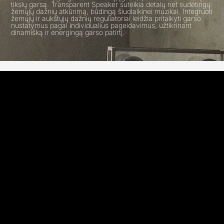
tikslų garsą. Transparent Speaker suteikia detalų net sudėtingų
žemųjų dažnių atkūrimą, būdingą šiuolaikinei muzikai. Integruoti
žemųjų ir aukštųjų dažnių reguliatoriai leidžia pritaikyti garso
nustatymus pagal individualius pageidavimus, užtikrinant
dinamišką ir energingą garso patirtį.