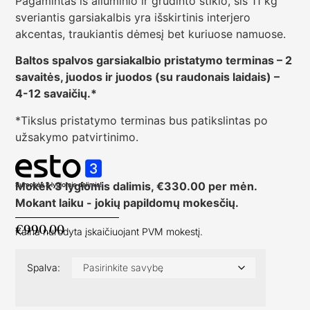
Pagamintas iš aliuminio ir grūdinto stiklo, šis 11 kg
sveriantis garsiakalbis yra išskirtinis interjero
akcentas, traukiantis dėmesį bet kuriuose namuose.
Baltos spalvos garsiakalbio pristatymo terminas – 2
savaitės, juodos ir juodos (su raudonais laidais) –
4-12 savaičių.*
*Tikslus pristatymo terminas bus patikslintas po
užsakymo patvirtinimo.
Mokėk 3 lygiomis dalimis,
€
330.00
per mėn.
Mokant laiku - jokių papildomų mokesčių.
€
990.00
Kaina nurodyta įskaičiuojant PVM mokestį.
Spalva: