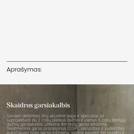
Aprašymas:
Skaidrus garsiakalbis
Sandari dešimties litrų akustinė talpa ir specialiai jai
suprojektuoti du 2 colių plataus dažnio ir vienas 6 colių žemųjų
dažnių garsiakalbis užtikrina itin tikslų garso atkūrimą.
Skaitmeninis garso procesorius (DSP), paruoštas ir suderintas
aukščiausio lygio garso inžinierių, įgalina pasiekti itin skaidrų ir