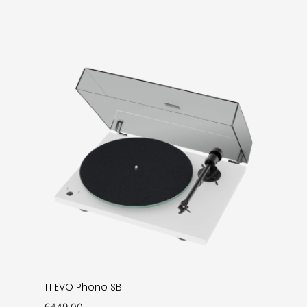
T1 EVO Phono SB
€
449.00