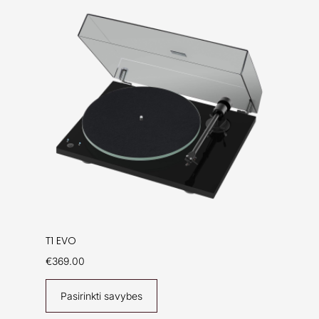
T1 EVO
€
369.00
Pasirinkti savybes